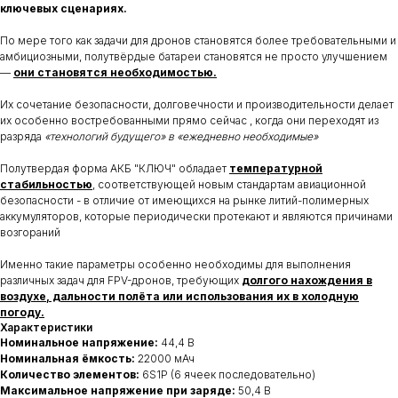
ключевых сценариях.
По мере того как задачи для дронов становятся более требовательными и
амбициозными, полутвёрдые батареи становятся не просто улучшением
—
они становятся необходимостью.
Их сочетание безопасности, долговечности и производительности делает
их особенно востребованными прямо сейчас , когда они переходят из
разряда
«технологий будущего» в «ежедневно необходимые»
Полутвердая форма АКБ "КЛЮЧ" обладает
температурной
стабильностью
, соответствующей новым стандартам авиационной
безопасности - в отличие от имеющихся на рынке литий-полимерных
аккумуляторов, которые периодически протекают и являются причинами
возгораний
Именно такие параметры особенно необходимы для выполнения
различных задач для FPV-дронов, требующих
долгого нахождения в
воздухе, дальности полёта или использования их в холодную
погоду.
Характеристики
Номинальное напряжение:
44,4 В
Номинальная ёмкость:
22000 мАч
Количество элементов:
6S1P (6 ячеек последовательно)
Максимальное напряжение при заряде:
50,4 В