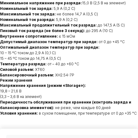
Минимальное напряжение при разряде:
15,0 В (2,5 В на элемент)
Номинальный ток заряда:
5,9 А (0,2 C)
Максимальный ток заряда:
не более 14,7 А (0,5 С)
Номинальный ток разряда:
5,9 А (0,2 C)
Максимальный продолжительный ток разряда:
до 147,5 А (5 С)
Пиковый ток разряда (не более 3 секунд):
до 295 А (10 С)
Внутреннее сопротивление:
≤ 15 мОм
Допустимый диапазон температур при заряде:
от 0 до +45 °C
Оптимальный диапазон температур при заряде:
10 – 15 ºС током до 2,9 А (0,1 С)
15 – 45 ºС током до 14,75 А (0,5 С)
Температура разряда:
от – 40 до +60 °C
Силовой разъем:
XT60
Балансировочный разъем:
XH2.54-7P
Режим хранения
Напряжение хранения (режим «Storage»):
19,8 – 21,6 В
(3,3 – 3,6 В на элемент)
Периодичность обслуживания при хранении (контроль заряда и
балансировка элементов):
не реже, чем каждые 60 дней
Условия хранения:
в сухом помещении, при температуре от 0 до +35 °C