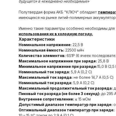
будущего» в «ежедневно необходимые»
Полутвердая форма АКБ "КЛЮЧ" обладает
темпера
имеющихся на рынке литий-полимерных аккумулятор
Именно такие параметры особенно необходимы для 
использования их в холодную погоду.
Характеристики
Номинальное напряжение:
22,5 В
Номинальная ёмкость:
22500 мАч
Количество элементов:
6S1P (6 ячеек последовате
Максимальное напряжение при заряде:
25,8 В
Минимальное напряжение при разряде:
15,0 В (2,
Номинальный ток заряда:
5,9 А (0,2 C)
Максимальный ток заряда:
не более 14,7 А (0,5 С)
Номинальный ток разряда:
5,9 А (0,2 C)
Максимальный продолжительный ток разряда:
до
Пиковый ток разряда (не более 3 секунд):
до 295 А
Внутреннее сопротивление:
≤ 15 мОм
Допустимый диапазон температур при заряде:
о
Оптимальный диапазон температур при заряде:
10 – 15 ºС током до 2,9 А (0,1 С)