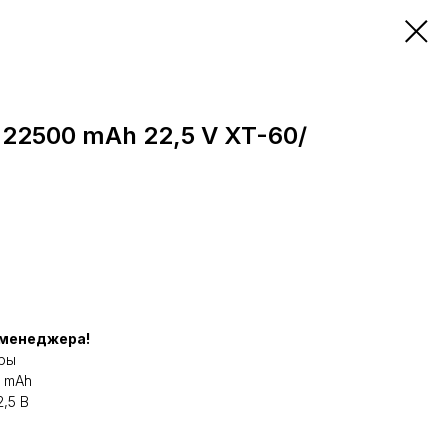
22500 mAh 22,5 V XT-60/
 менеджера!
ры
0 mAh
,5 В