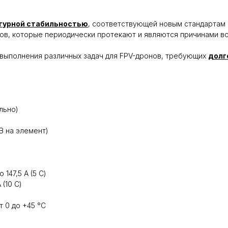
турной стабильностью
, соответствующей новым стандартам 
ов, которые периодически протекают и являются причинами в
выполнения различных задач для FPV-дронов, требующих
долг
льно)
5 В на элемент)
 147,5 А (5 С)
 (10 С)
т 0 до +45 °C