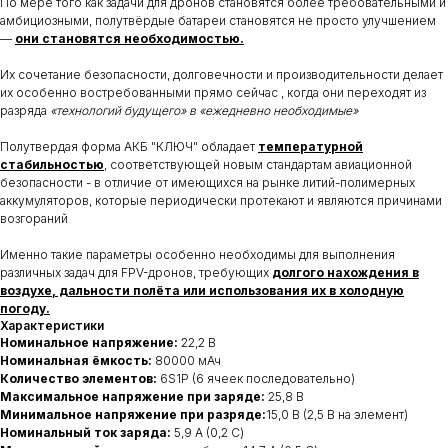
По мере того как задачи для дронов становятся более требовательными и
амбициозными, полутвёрдые батареи становятся не просто улучшением
—
они становятся необходимостью.
Их сочетание безопасности, долговечности и производительности делает
их особенно востребованными прямо сейчас , когда они переходят из
разряда
«технологий будущего» в «ежедневно необходимые»
Полутвердая форма АКБ "КЛЮЧ" обладает
температурной
стабильностью
, соответствующей новым стандартам авиационной
безопасности - в отличие от имеющихся на рынке литий-полимерных
аккумуляторов, которые периодически протекают и являются причинами
возгораний
Именно такие параметры особенно необходимы для выполнения
различных задач для FPV-дронов, требующих
долгого нахождения в
воздухе, дальности полёта или использования их в холодную
погоду.
Характеристики
Номинальное напряжение:
22,2 В
Номинальная ёмкость:
80000 мАч
Количество элементов:
6S1P (6 ячеек последовательно)
Максимальное напряжение при заряде:
25,8 В
Минимальное напряжение при разряде:
15,0 В (2,5 В на элемент)
Номинальный ток заряда:
5,9 А (0,2 C)