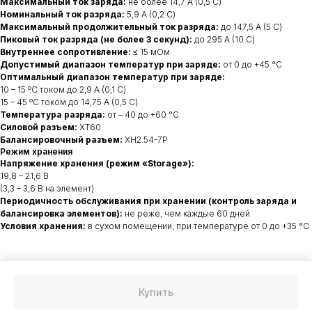
Максимальный ток заряда:
не более 14,7 А (0,5 С)
Номинальный ток разряда:
5,9 А (0,2 C)
Максимальный продолжительный ток разряда:
до 147,5 А (5 С)
Пиковый ток разряда (не более 3 секунд):
до 295 А (10 С)
Внутреннее сопротивление:
≤ 15 мОм
Допустимый диапазон температур при заряде:
от 0 до +45 °C
Оптимальный диапазон температур при заряде:
10 – 15 ºС током до 2,9 А (0,1 С)
15 – 45 ºС током до 14,75 А (0,5 С)
Температура разряда:
от – 40 до +60 °C
Силовой разъем:
XT60
Балансировочный разъем:
XH2.54-7P
Режим хранения
Напряжение хранения (режим «Storage»):
19,8 – 21,6 В
(3,3 – 3,6 В на элемент)
Периодичность обслуживания при хранении (контроль заряда и
балансировка элементов):
не реже, чем каждые 60 дней
Условия хранения:
в сухом помещении, при температуре от 0 до +35 °C
Купить
Tilda
Made on